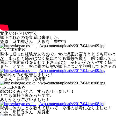
変化が分かりやすく、
矯正されたのを実感出来ました。
笠原 麻由香さん 大阪府 豊中市
- INTERVIEW
整体に通った経験があるので、骨の矯正と言うととても痛いと
が、まったく痛みはなく逆にとても気持ち良く一瞬で眠ってし
写真で施術前後を見せて下さるので、変化が分かりやすく矯正
また、とても丁寧に骨の状態や矯正について説明して下さるの
顔のゆがみが改善しました！
Ｔさん 兵庫県 尼崎市
- INTERVIEW
顔のむくみがとれ、すっきりしました！
とても気持ち良かったです。
ありがとうございました！
親切に体のことを教えて頂いて、今後の参考になりました！
小林 明日香さん 奈良市