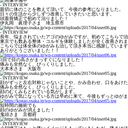
- INTERVIEW
親切に体のことを教えて頂いて、今後の参考になりました。
日々の生活から少しずつ改善していきたいと思います。
頭蓋骨矯正で初めて治りました！
伊丸岡 眞理子さま 埼玉県市
- INTERVIEW
長年、悩まされていたアゴのゆがみですが、初めてこちらで治
東京でも数ある整体・コルギを体験しましたが全く改善されま
こちらでは体全体のゆがみも治して頂き本当に感謝しています
ありがとうございました！！
1回で目の高さがまっすぐになりました！
痛みも全然なく、びっくりしました。
大本木さま 大阪市
- INTERVIEW
顔がずっと左右対称じゃないことや、かみ合わせ、口をあけた
痛みも全然なく、びっくりしました。
顔のむくみもとれている気がします。
ゆがみで気になっている方は早めに来て、今後もずっとゆがま
短時間の施術でも
顔のゆがみが消えました！
鬼頭さま 京都府
- INTERVIEW