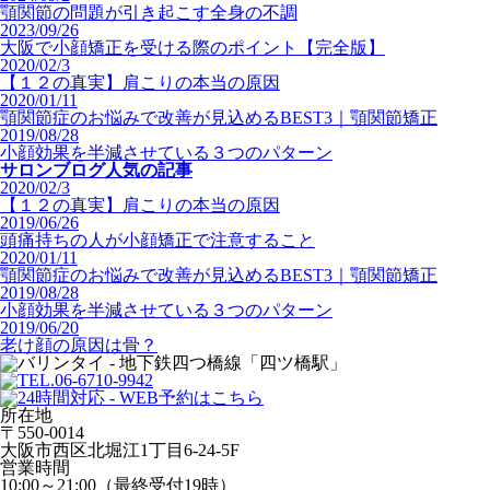
顎関節の問題が引き起こす全身の不調
2023/09/26
大阪で小顔矯正を受ける際のポイント【完全版】
2020/02/3
【１２の真実】肩こりの本当の原因
2020/01/11
顎関節症のお悩みで改善が見込めるBEST3｜顎関節矯正
2019/08/28
小顔効果を半減させている３つのパターン
サロンブログ人気の記事
2020/02/3
【１２の真実】肩こりの本当の原因
2019/06/26
頭痛持ちの人が小顔矯正で注意すること
2020/01/11
顎関節症のお悩みで改善が見込めるBEST3｜顎関節矯正
2019/08/28
小顔効果を半減させている３つのパターン
2019/06/20
老け顔の原因は骨？
所在地
〒550-0014
大阪市西区北堀江1丁目6-24-5F
営業時間
10:00～21:00（最終受付19時）