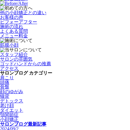
他の小顔矯正との違い
お客様の声
ビフォーアフター
施術の流れ
よくある質問
メニュー料金
筋膜小顔
スタッフ紹介
サロンの雰囲気
ゴッドハンドからの推薦
アクセス
サロンブログ カテゴリー
肩こり
頭痛
骨盤
顔のゆがみ
猫背
デトックス
老け顔
ダイエット
顎関節症
小顔矯正
サロンブログ最新記事
2024/09/2