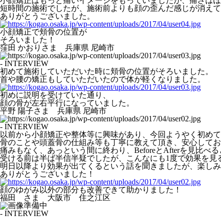
小顔矯正はもっと痛いイメージをもっていましたが、痛さはほ
短時間の施術でしたが、施術前よりも顔の歪んだ感じが消えて
ありがとうございました。
小顔矯正で頬骨の位置が
そろいました！
窪田 かおりさま 兵庫県 尼崎市
- INTERVIEW
初めて施術していただいた時に頬骨の位置がそろいました。
首や腰の矯正もしていただいたので体が軽くなりました。
初めに説明を受けていた通り、
顔の骨が左右平行になっていました。
平野 陽子さま 兵庫県 尼崎市
- INTERVIEW
以前から小顔矯正や整体等に興味があり、今回ようやく初めて
骨のことや頭蓋骨の仕組み等も丁寧に教えて頂き、安心してお
痛みもなく、あっという間に終わり、BeforeとAfterを
受ける前は半ば半信半疑でしたが、こんなにも1度で効果を見る
明日以降より効果が出てくるという話を聞きましたが、楽しみ
ありがとうございました！
顔のゆがみ以外の部分も改善できて助かりました！
福田 さま 大阪市 住之江区
- INTERVIEW