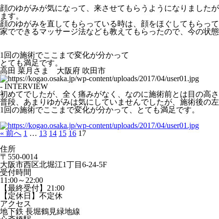
顔のゆがみが気になって、来させてもらうようになりましたが
ます。
顔のゆがみを直してもらっている時は、顔をほぐしてもらって
家でできるマッサージ法なども教えてもらったので、今の状態
1回の施術でここまで変化が分かって
とても満足です。
高田 菜月さま 大阪府 吹田市
- INTERVIEW
初めてでしたが、全く痛みがなく、なのに施術前とは目の高さ
普段、あまりゆがみは気にしていませんでしたが、施術後の左
1回の施術でここまで変化が分かって、とても満足です。
« 前へ
1
…
13
14
15
16
17
住所
〒550-0014
大阪市西区北堀江1丁目6-24-5F
受付時間
11:00～22:00
【最終受付】21:00
【定休日】不定休
アクセス
地下鉄 長堀鶴見緑地線