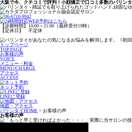
大阪で今、クチコミで評判！小顔矯正で口コミ多数のバリンタ
【診療時間】10:00～21:00（最終受付19時）
【定休日】 不定休
トップページ
TOP PAGE
お客様の声
VOICE
メニュー・料金
MENU/CHARGE
アクセス
ACCESS
ネット予約
LINEに登録
地図・アクセス
バリンタイHOME
> お客様の声
お客様の声