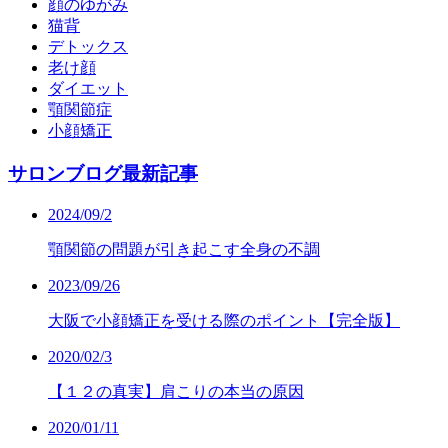
顔のゆがみ
猫背
デトックス
老け顔
ダイエット
顎関節症
小顔矯正
サロンブログ最新記事
2024/09/2
顎関節の問題が引き起こす全身の不調
2023/09/26
大阪で小顔矯正を受ける際のポイント【完全版】
2020/02/3
【１２の真実】肩こりの本当の原因
2020/01/11