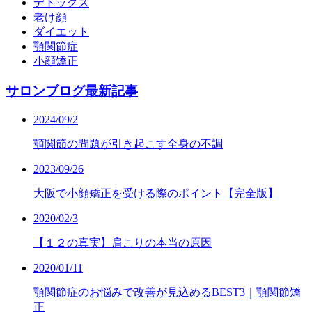
デトックス
老け顔
ダイエット
顎関節症
小顔矯正
サロンブログ最新記事
2024/09/2
顎関節の問題が引き起こす全身の不調
2023/09/26
大阪で小顔矯正を受ける際のポイント【完全版】
2020/02/3
【１２の真実】肩こりの本当の原因
2020/01/11
顎関節症のお悩みで改善が見込めるBEST3｜顎関節矯
正