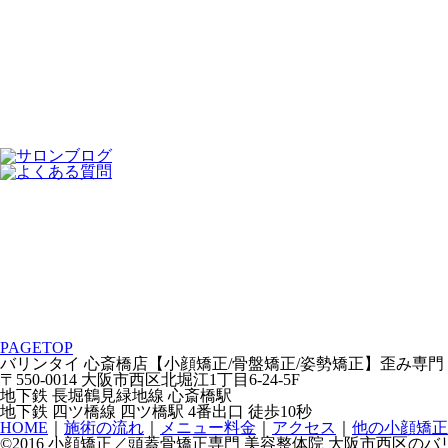
PAGETOP
バリンタイ 心斎橋店【小顔矯正/骨盤矯正/姿勢矯正】歪み専
〒550-0014 大阪市西区北堀江1丁目6-24-5F
地下鉄 長堀鶴見緑地線 心斎橋駅
地下鉄 四ツ橋線 四ツ橋駅 4番出口 徒歩10秒
HOME
｜
施術の流れ
｜
メニュー料金
｜
アクセス
｜
他の小顔矯正
©2016 小顔矯正／頭蓋骨矯正専門 美容整体院 大阪市西区のバリンタイ. Al