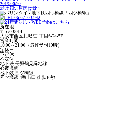
2019/06/20
老け顔の原因は骨？
所在地
〒550-0014
大阪市西区北堀江1丁目6-24-5F
営業時間
10:00～21:00（最終受付19時）
定休日
不定休
不定休
地下鉄 長堀鶴見緑地線
心斎橋駅
地下鉄 四ツ橋線
四ツ橋駅 4番出口 徒歩10秒