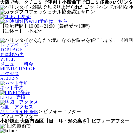
大阪で今、クチコミで評判！小顔矯正で口コミ多数のバリンタ
【診療時間】10:00～21:00（最終受付19時）
【定休日】 不定休
トップページ
TOP PAGE
お客様の声
VOICE
メニュー・料金
MENU/CHARGE
アクセス
ACCESS
ネット予約
LINEに登録
地図・アクセス
バリンタイHOME
> ビフォーアフター
ビフォーアフター
小顔矯正 大阪市西区【目・耳・頬の高さ】ビフォーアフター