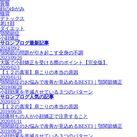
骨盤
顔のゆがみ
猫背
デトックス
老け顔
ダイエット
顎関節症
小顔矯正
サロンブログ最新記事
2024/09/2
顎関節の問題が引き起こす全身の不調
2023/09/26
大阪で小顔矯正を受ける際のポイント【完全版】
2020/02/3
【１２の真実】肩こりの本当の原因
2020/01/11
顎関節症のお悩みで改善が見込めるBEST3｜顎関節矯正
2019/08/28
小顔効果を半減させている３つのパターン
サロンブログ人気の記事
2020/02/3
【１２の真実】肩こりの本当の原因
2019/06/26
頭痛持ちの人が小顔矯正で注意すること
2020/01/11
顎関節症のお悩みで改善が見込めるBEST3｜顎関節矯正
2019/08/28
小顔効果を半減させている３つのパターン