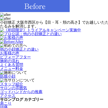
小顔矯正 大阪市西区から【目・耳・頬の高さ】でお越しいた
たるみを解消します。
他の小顔矯正との違い
お客様の声
ビフォーアフター
施術の流れ
よくある質問
メニュー料金
筋膜小顔
スタッフ紹介
サロンの雰囲気
ゴッドハンドからの推薦
アクセス
サロンブログ カテゴリー
肩こり
頭痛