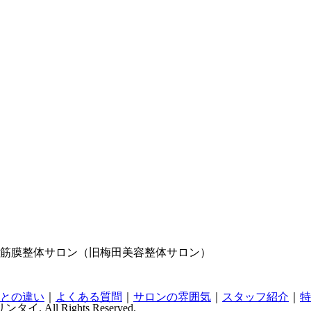
門 筋膜整体サロン（旧梅田美容整体サロン）
との違い
｜
よくある質問
｜
サロンの雰囲気
｜
スタッフ紹介
｜
特
l Rights Reserved.