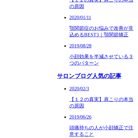
の原因
2020/01/11
顎関節症のお悩みで改善が見
込めるBEST3｜顎関節矯正
2019/08/28
小顔効果を半減させている３
つのパターン
サロンブログ人気の記事
2020/02/3
【１２の真実】肩こりの本当
の原因
2019/06/26
頭痛持ちの人が小顔矯正で注
意すること