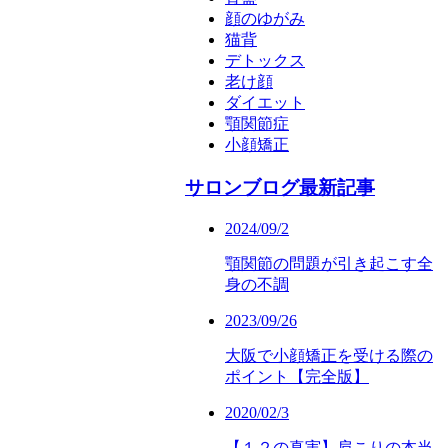
顔のゆがみ
猫背
デトックス
老け顔
ダイエット
顎関節症
小顔矯正
サロンブログ最新記事
2024/09/2
顎関節の問題が引き起こす全
身の不調
2023/09/26
大阪で小顔矯正を受ける際の
ポイント【完全版】
2020/02/3
【１２の真実】肩こりの本当