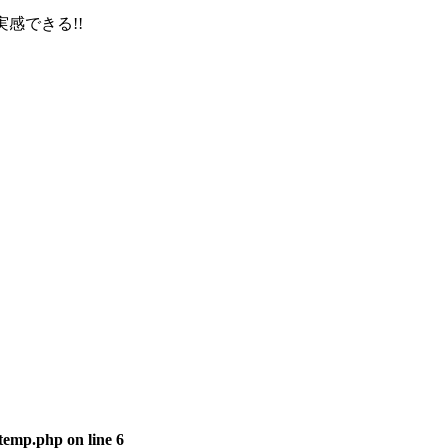
-temp.php
on line
6