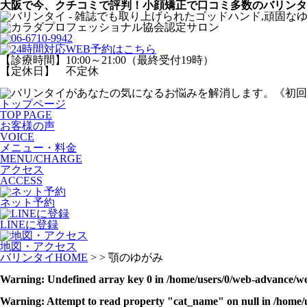
大阪で今、クチコミで評判！小顔矯正で口コミ多数のバリンタ
【診療時間】10:00～21:00（最終受付19時）
【定休日】 不定休
トップページ
TOP PAGE
お客様の声
VOICE
メニュー・料金
MENU/CHARGE
アクセス
ACCESS
ネット予約
LINEに登録
地図・アクセス
バリンタイHOME
> > 顎のゆがみ
Warning
: Undefined array key 0 in
/home/users/0/web-advance/w
Warning
: Attempt to read property "cat_name" on null in
/home/