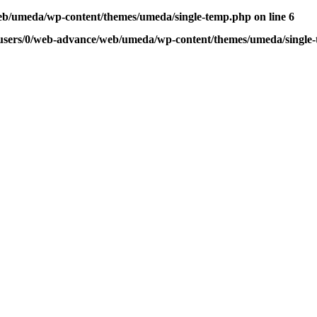
eb/umeda/wp-content/themes/umeda/single-temp.php
on line
6
users/0/web-advance/web/umeda/wp-content/themes/umeda/single