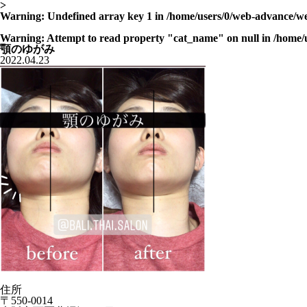
>
Warning
: Undefined array key 1 in
/home/users/0/web-advance/w
Warning
: Attempt to read property "cat_name" on null in
/home/
顎のゆがみ
2022.04.23
住所
〒550-0014