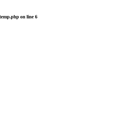
-temp.php
on line
6