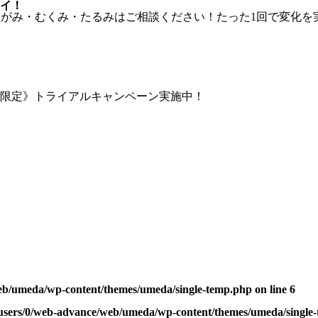
イ！
eb/umeda/wp-content/themes/umeda/single-temp.php
on line
6
users/0/web-advance/web/umeda/wp-content/themes/umeda/single