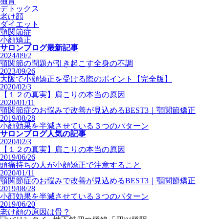
猫背
デトックス
老け顔
ダイエット
顎関節症
小顔矯正
サロンブログ最新記事
2024/09/2
顎関節の問題が引き起こす全身の不調
2023/09/26
大阪で小顔矯正を受ける際のポイント【完全版】
2020/02/3
【１２の真実】肩こりの本当の原因
2020/01/11
顎関節症のお悩みで改善が見込めるBEST3｜顎関節矯正
2019/08/28
小顔効果を半減させている３つのパターン
サロンブログ人気の記事
2020/02/3
【１２の真実】肩こりの本当の原因
2019/06/26
頭痛持ちの人が小顔矯正で注意すること
2020/01/11
顎関節症のお悩みで改善が見込めるBEST3｜顎関節矯正
2019/08/28
小顔効果を半減させている３つのパターン
2019/06/20
老け顔の原因は骨？