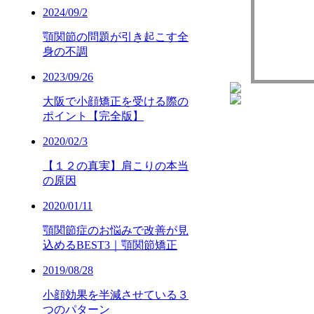
2024/09/2
顎関節の問題が引き起こす全
身の不調
2023/09/26
大阪で小顔矯正を受ける際の
ポイント【完全版】
2020/02/3
【１２の真実】肩こりの本当
の原因
2020/01/11
顎関節症のお悩みで改善が見
込めるBEST3｜顎関節矯正
2019/08/28
小顔効果を半減させている３
つのパターン