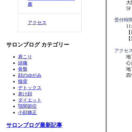
大
薦
5F
受付時
アクセス
11
【
【
サロンブログ カテゴリー
アクセ
地
肩こり
心
頭痛
地
骨盤
四
顔のゆがみ
猫背
デトックス
老け顔
ダイエット
顎関節症
小顔矯正
サロンブログ最新記事