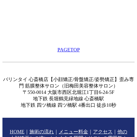
PAGETOP
バリンタイ 心斎橋店【小顔矯正/骨盤矯正/姿勢矯正】歪み専
門 筋膜整体サロン（旧梅田美容整体サロン）
〒550-0014 大阪市西区北堀江1丁目6-24-5F
地下鉄 長堀鶴見緑地線 心斎橋駅
地下鉄 四ツ橋線 四ツ橋駅 4番出口 徒歩10秒
HOME
｜
施術の流れ
｜
メニュー料金
｜
アクセス
｜
他の