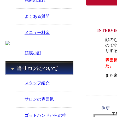
施術の流れ
よくある質問
- INTERV
メニュー料金
顔の
ので
りす
筋膜小顔
雰囲
た。
また
スタッフ紹介
サロンの雰囲気
住所
〒5
ゴッドハンドからの推