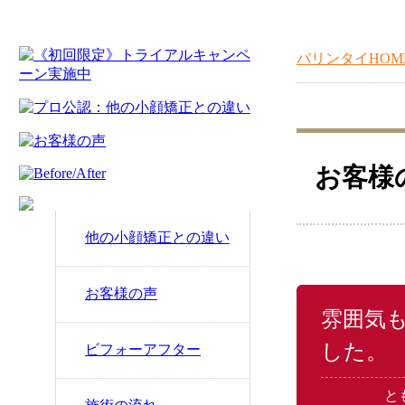
バリンタイHOM
お客様
他の小顔矯正との違い
お客様の声
雰囲気
した。
ビフォーアフター
と