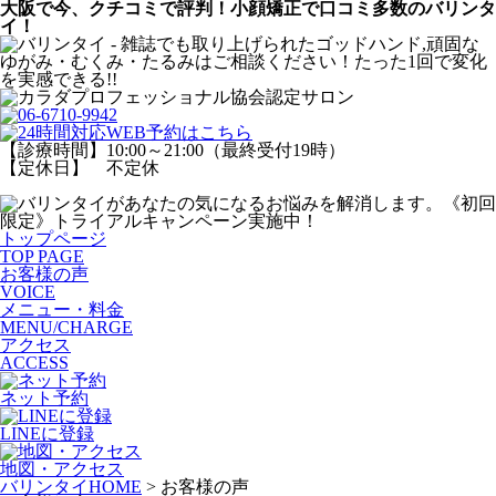
大阪で今、クチコミで評判！小顔矯正で口コミ多数のバリンタ
イ！
【診療時間】10:00～21:00（最終受付19時）
【定休日】 不定休
トップページ
TOP PAGE
お客様の声
VOICE
メニュー・料金
MENU/CHARGE
アクセス
ACCESS
ネット予約
LINEに登録
地図・アクセス
バリンタイHOME
> お客様の声