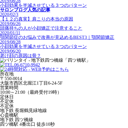
2019/08/28
小顔効果を半減させている３つのパターン
サロンブログ人気の記事
2020/02/3
【１２の真実】肩こりの本当の原因
2019/06/26
頭痛持ちの人が小顔矯正で注意すること
2020/01/11
顎関節症のお悩みで改善が見込めるBEST3｜顎関節矯正
2019/08/28
小顔効果を半減させている３つのパターン
2019/06/20
老け顔の原因は骨？
所在地
〒550-0014
大阪市西区北堀江1丁目6-24-5F
営業時間
10:00～21:00（最終受付19時）
定休日
不定休
不定休
地下鉄 長堀鶴見緑地線
心斎橋駅
地下鉄 四ツ橋線
四ツ橋駅 4番出口 徒歩10秒