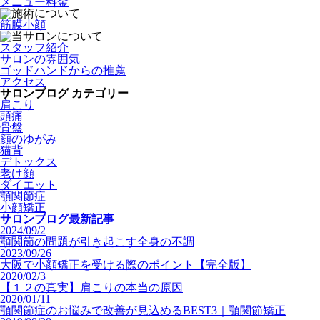
メニュー料金
筋膜小顔
スタッフ紹介
サロンの雰囲気
ゴッドハンドからの推薦
アクセス
サロンブログ カテゴリー
肩こり
頭痛
骨盤
顔のゆがみ
猫背
デトックス
老け顔
ダイエット
顎関節症
小顔矯正
サロンブログ最新記事
2024/09/2
顎関節の問題が引き起こす全身の不調
2023/09/26
大阪で小顔矯正を受ける際のポイント【完全版】
2020/02/3
【１２の真実】肩こりの本当の原因
2020/01/11
顎関節症のお悩みで改善が見込めるBEST3｜顎関節矯正