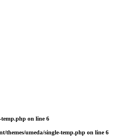
e-temp.php
on line
6
nt/themes/umeda/single-temp.php
on line
6