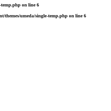
e-temp.php
on line
6
nt/themes/umeda/single-temp.php
on line
6