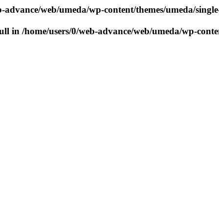
b-advance/web/umeda/wp-content/themes/umeda/singl
ull in
/home/users/0/web-advance/web/umeda/wp-conte