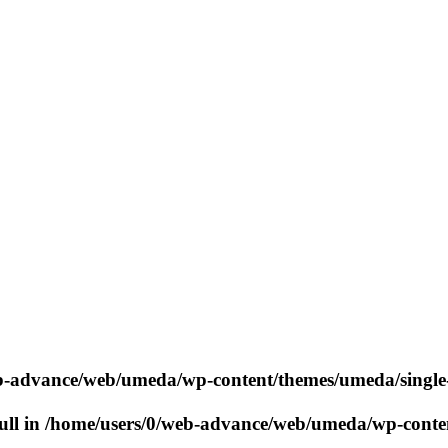
b-advance/web/umeda/wp-content/themes/umeda/singl
ull in
/home/users/0/web-advance/web/umeda/wp-conte