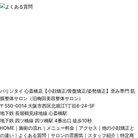
バリンタイ 心斎橋店【小顔矯正/骨盤矯正/姿勢矯正】歪み専門 筋
膜整体サロン（旧梅田美容整体サロン）
〒550-0014 大阪市西区北堀江1丁目6-24-5F
地下鉄 長堀鶴見緑地線 心斎橋駅
地下鉄 四ツ橋線 四ツ橋駅 4番出口 徒歩10秒
HOME
｜
施術の流れ
｜
メニュー料金
｜
アクセス
｜
他の小顔矯正と
の違い
｜
よくある質問
｜
サロンの雰囲気
｜
スタッフ紹介
｜
特定商