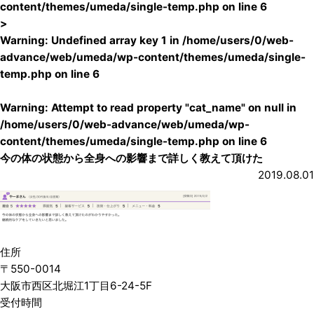
content/themes/umeda/single-temp.php
on line
6
>
Warning
: Undefined array key 1 in
/home/users/0/web-
advance/web/umeda/wp-content/themes/umeda/single-
temp.php
on line
6
Warning
: Attempt to read property "cat_name" on null in
/home/users/0/web-advance/web/umeda/wp-
content/themes/umeda/single-temp.php
on line
6
今の体の状態から全身への影響まで詳しく教えて頂けた
2019.08.01
住所
〒550-0014
大阪市西区北堀江1丁目6-24-5F
受付時間