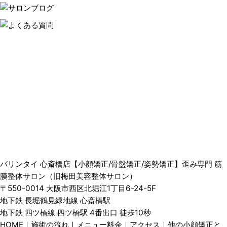
バリンタイ 心斎橋店【小顔矯正/骨盤矯正/姿勢矯正】歪み専門 筋
膜整体サロン（旧梅田美容整体サロン）
〒550-0014 大阪市西区北堀江1丁目6-24-5F
地下鉄 長堀鶴見緑地線 心斎橋駅
地下鉄 四ツ橋線 四ツ橋駅 4番出口 徒歩10秒
HOME
｜
施術の流れ
｜
メニュー料金
｜
アクセス
｜
他の小顔矯正と