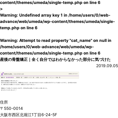
content/themes/umeda/single-temp.php
on line
6
>
Warning
: Undefined array key 1 in
/home/users/0/web-
advance/web/umeda/wp-content/themes/umeda/single-
temp.php
on line
6
Warning
: Attempt to read property "cat_name" on null in
/home/users/0/web-advance/web/umeda/wp-
content/themes/umeda/single-temp.php
on line
6
産後の骨盤矯正｜全く自分ではわからなかった部分に気づけた
2019.09.05
住所
〒550-0014
大阪市西区北堀江1丁目6-24-5F