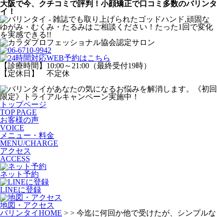
大阪で今、クチコミで評判！小顔矯正で口コミ多数のバリンタ
イ！
【診療時間】10:00～21:00（最終受付19時）
【定休日】 不定休
トップページ
TOP PAGE
お客様の声
VOICE
メニュー・料金
MENU/CHARGE
アクセス
ACCESS
ネット予約
LINEに登録
地図・アクセス
バリンタイHOME
> > 今迄に何回か他で受けたが、シンプルな