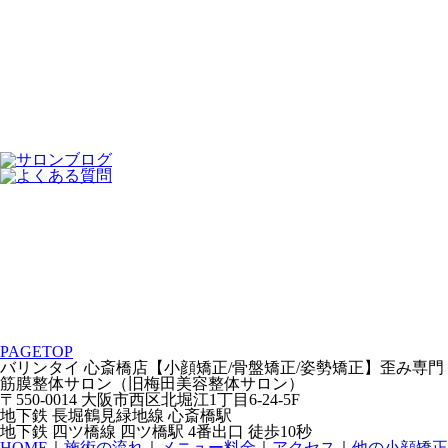
PAGETOP
バリンタイ 心斎橋店【小顔矯正/骨盤矯正/姿勢矯正】歪み専門
筋膜整体サロン（旧梅田美容整体サロン）
〒550-0014 大阪市西区北堀江1丁目6-24-5F
地下鉄 長堀鶴見緑地線 心斎橋駅
地下鉄 四ツ橋線 四ツ橋駅 4番出口 徒歩10秒
HOME
｜
施術の流れ
｜
メニュー料金
｜
アクセス
｜
他の小顔矯正