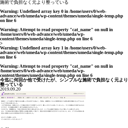
施術で負担なく元より整っている
Warning
: Undefined array key 0 in
/home/users/0/web-
advance/web/umeda/wp-content/themes/umeda/single-temp.php
on line
6
Warning
: Attempt to read property "cat_name" on null in
/home/users/0/web-advance/web/umeda/wp-
content/themes/umeda/single-temp.php
on line
6
>
Warning
: Undefined array key 1 in
/home/users/0/web-
advance/web/umeda/wp-content/themes/umeda/single-temp.php
on line
6
Warning
: Attempt to read property "cat_name" on null in
/home/users/0/web-advance/web/umeda/wp-
content/themes/umeda/single-temp.php
on line
6
今迄に何回か他で受けたが、シンプルな施術で負担なく元より
整っている
2019.09.20