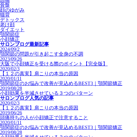
頭痛
骨盤
顔のゆがみ
猫背
デトックス
老け顔
ダイエット
顎関節症
小顔矯正
サロンブログ最新記事
2024/09/2
顎関節の問題が引き起こす全身の不調
2023/09/26
大阪で小顔矯正を受ける際のポイント【完全版】
2020/02/3
【１２の真実】肩こりの本当の原因
2020/01/11
顎関節症のお悩みで改善が見込めるBEST3｜顎関節矯正
2019/08/28
小顔効果を半減させている３つのパターン
サロンブログ人気の記事
2020/02/3
【１２の真実】肩こりの本当の原因
2019/06/26
頭痛持ちの人が小顔矯正で注意すること
2020/01/11
顎関節症のお悩みで改善が見込めるBEST3｜顎関節矯正
2019/08/28