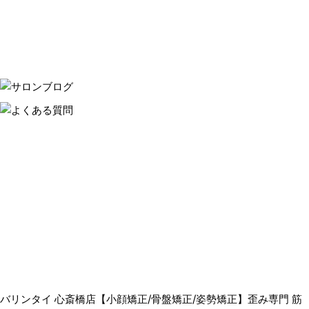
バリンタイ 心斎橋店【小顔矯正/骨盤矯正/姿勢矯正】歪み専門 筋